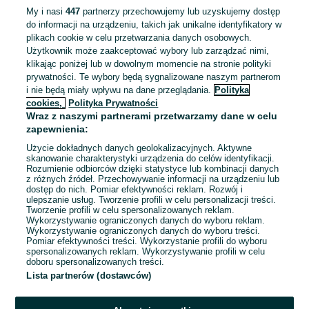
Umowa o pracę
My i nasi
447
partnerzy przechowujemy lub uzyskujemy dostęp
do informacji na urządzeniu, takich jak unikalne identyfikatory w
Odpowiednie doświadczenie zawodowe
Rekrutacja online
plikach cookie w celu przetwarzania danych osobowych.
Użytkownik może zaakceptować wybory lub zarządzać nimi,
03 sierpnia 2026
klikając poniżej lub w dowolnym momencie na stronie polityki
prywatności. Te wybory będą sygnalizowane naszym partnerom
i nie będą miały wpływu na dane przeglądania.
Polityka
Pracownik Salonu Gier na Automatach -
cookies,
Polityka Prywatności
Wraz z naszymi partnerami przetwarzamy dane w celu
Klub | Rzeszów
zapewnienia:
Totalizator Sportowy Sp. o.o.
Użycie dokładnych danych geolokalizacyjnych. Aktywne
Rzeszów
skanowanie charakterystyki urządzenia do celów identyfikacji.
Pełny etat
Rozumienie odbiorców dzięki statystyce lub kombinacji danych
Umowa o pracę
z różnych źródeł. Przechowywanie informacji na urządzeniu lub
dostęp do nich. Pomiar efektywności reklam. Rozwój i
Odpowiednie doświadczenie zawodowe
ulepszanie usług. Tworzenie profili w celu personalizacji treści.
Tworzenie profili w celu spersonalizowanych reklam.
Wykorzystywanie ograniczonych danych do wyboru reklam.
Odświeżono dnia 03 sierpnia 2026
Wykorzystywanie ograniczonych danych do wyboru treści.
Pomiar efektywności treści. Wykorzystanie profili do wyboru
spersonalizowanych reklam. Wykorzystywanie profili w celu
doboru spersonalizowanych treści.
Lista partnerów (dostawców)
1
2
3
...
6